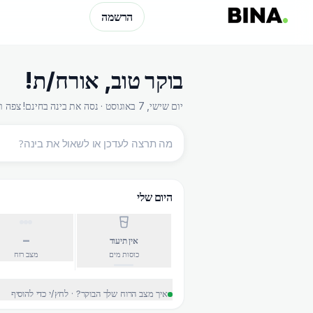
הרשמה
בוקר טוב
,
אורח/ת
!
יום שישי, 7 באוגוסט · נסה את בינה בחינם! צפה ועדכן בלחיצת כפתור
היום שלי
–
אין תיעוד
כוסות מים
מצב רוח
איך מצב הרוח שלך הבוקר? · לחץ/י כדי להוסיף