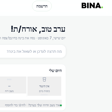
הרשמה
ערב טוב
,
אורח/ת
!
יום שישי, 7 באוגוסט · נסה את בינה בחינם! צפה ועדכן בלחיצת כפתור
היום שלי
–
אין תיעוד
כוסות מים
מצב רוח
איך מצב הרוח שלך בערב? · לחץ/י כדי להוסיף