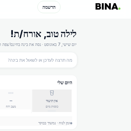
הרשמה
לילה טוב
,
אורח/ת
!
יום שישי, 7 באוגוסט · נסה את בינה בחינם! צפה ועדכן בלחיצת כפתור
היום שלי
–
אין תיעוד
כוסות מים
מצב רוח
זמן לנוח · נמשיך בבוקר