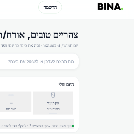
הרשמה
צהריים טובים
,
אורח/ת
יום חמישי, 6 באוגוסט · נסה את בינה בחינם! צפה ועדכן בלחיצת כפתור
היום שלי
–
אין תיעוד
כוסות מים
מצב רוח
איך מצב הרוח שלך בצהריים? · לחץ/י כדי להוסיף